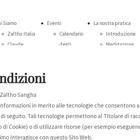
i Siamo
Eventi
La nostra pratica
Zaltho Italia
Calendario
Introduzione
Claude
degli
Meditazione
AnShin
eventi
seduta
Thomas
Centro
Meditazione
ndizioni
Photogallery
Zen
camminata
dell'Acero
Ascolto
e Zaltho Sangha
Rosso
profondo e
formazioni in merito alle tecnologie che consentono a
Pratica
parola
 di seguito. Tali tecnologie permettono al Titolare di ra
online
consapevole
o di Cookie) o di utilizzare risorse (per esempio eseguend
Incontri
Meditazione
imo interagisce con questo Sito Web.