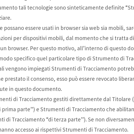
pubblici
del cibo
umento tali tecnologie sono sinteticamente definite “S
Ritiri
Meditazione
ziare.
del lavoro
 possano essere usati in browser sia web sia mobili, sar
zioni per dispositivi mobili, dal momento che si tratta 
 un browser. Per questo motivo, all’interno di questo d
n modo specifico quel particolare tipo di Strumento di T
uali vengono impiegati Strumenti di Tracciamento potrebb
ne prestato il consenso, esso può essere revocato liber
nute in questo documento.
menti di Tracciamento gestiti direttamente dal Titolar
prima parte”) e Strumenti di Tracciamento che abilitano 
di Tracciamento “di terza parte”). Se non diversamente
hanno accesso ai rispettivi Strumenti di Tracciamento.